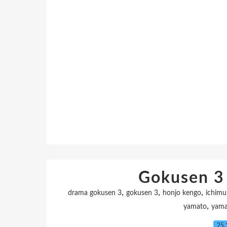
Gokusen 3 
,
,
,
drama gokusen 3
gokusen 3
honjo kengo
ichimur
,
yamato
yama
25.