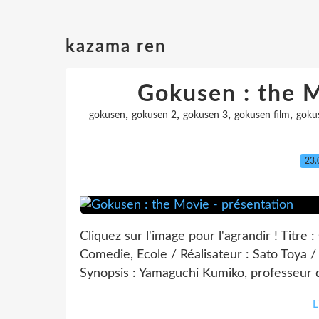
kazama ren
Gokusen : the M
,
,
,
,
gokusen
gokusen 2
gokusen 3
gokusen film
goku
23.
Cliquez sur l'image pour l'agrandir ! Titr
Comedie, Ecole / Réalisateur : Sato Toya
Synopsis : Yamaguchi Kumiko, professeur 
L