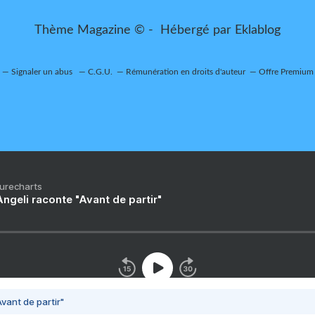
Thème Magazine © - Hébergé par
Eklablog
Signaler un abus
C.G.U.
Rémunération en droits d'auteur
Offre Premium
Purecharts
ngeli raconte "Avant de partir"
vant de partir"