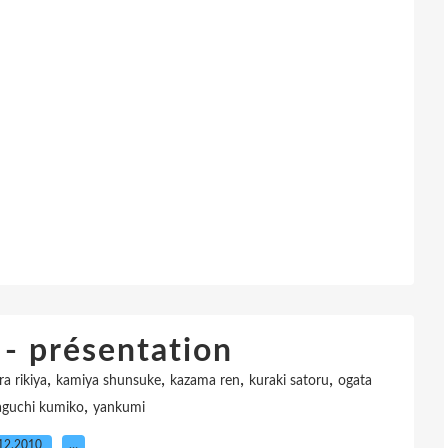
- présentation
,
,
,
,
a rikiya
kamiya shunsuke
kazama ren
kuraki satoru
ogata
,
guchi kumiko
yankumi
12.2010
…