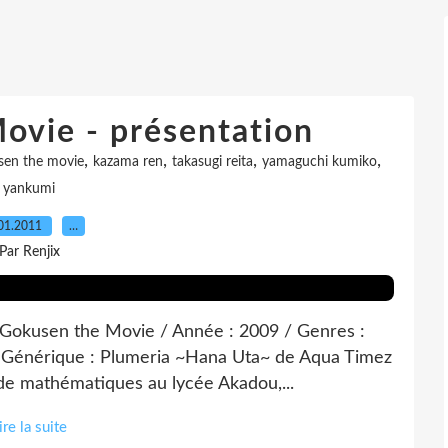
ovie - présentation
,
,
,
,
sen the movie
kazama ren
takasugi reita
yamaguchi kumiko
yankumi
01.2011
…
Par Renjix
e : Gokusen the Movie / Année : 2009 / Genres :
 / Générique : Plumeria ~Hana Uta~ de Aqua Timez
de mathématiques au lycée Akadou,...
ire la suite